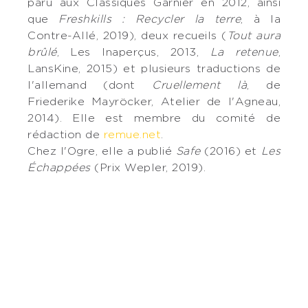
paru aux Classiques Garnier en 2012, ainsi
que
Freshkills : Recycler la terre
, à la
Contre-Allé, 2019), deux recueils (
Tout aura
brûlé
, Les Inaperçus, 2013,
La retenue
,
LansKine, 2015) et plusieurs traductions de
l'allemand (dont
Cruellement là
, de
Friederike Mayröcker, Atelier de l'Agneau,
2014). Elle est membre du comité de
rédaction de
remue.net
.
Chez l'Ogre, elle a publié
Safe
(2016) et
Les
Échappées
(Prix Wepler, 2019).