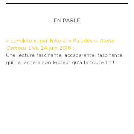
EN PARLE
« Lumikko », par Nikola, « Paludes »,
Radio
Campus Lille
, 24 juin 2016 :
Une lecture fascinante, accaparante, fascinante,
qui ne lâchera son lecteur qu'à la toute fin !
« Une conspiration de farceurs » par Santiago
Artozqui,
En attendant Nadeau,
28 août 2016 :
Lumikko, de Pasi Ilmari Jääskeläinen, écrivain
finlandais lauréat de nombreux prix de littérature
fantastique et de science-fiction, est un thriller
étrange et décalé qui emprunte à l’univers du
conte et sert surtout de prétexte à une
réflexion pleine d’humour sur l’écriture et les