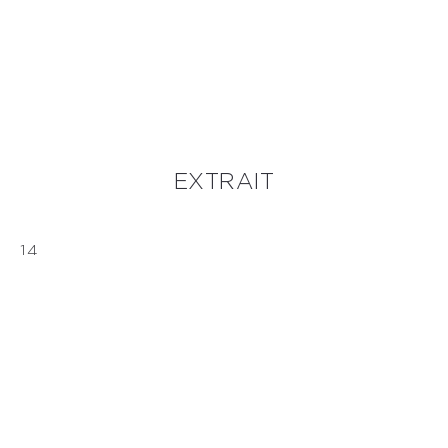
EXTRAIT
14
LA COURONNE EN OR
Trish dit : c’est quoi ce truc.
Je sais pas, dit Casca. C’était au fond du sac.
Le sac est ouvert en grand sur le lit avec les