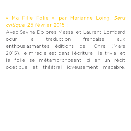
« Ma Fille Folie », par Marianne Loing,
Sens
critique,
25 février 2015 :
Avec Savina Dolores Massa, et Laurent Lombard
pour la traduction française aux
enthousiasmantes éditions de l’Ogre (Mars
2015), le miracle est dans l’écriture : le trivial et
la folie se métamorphosent ici en un récit
poétique et théâtral joyeusement macabre,
satire burlesque et poignante, à la manière d’un
Ascanio Celestini (La brebis galeuse, 2010), d’un
milieu borné qui secrète son propre
pourrissement, subtilement doublé tout au long
du récit par le jeu des personnages, d’une
réflexion sur la création littéraire, la posture de
lecteur, de personnage et d’écrivain. »