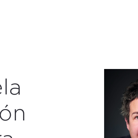
la
ón