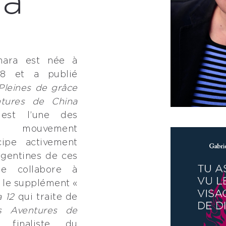
ra
mara est née à
68 et a publié
Pleines de grâce
tures de China
est l’une des
u mouvement
ipe activement
rgentines de ces
le collabore à
t le supplément «
 12
qui traite de
s Aventures de
inaliste du