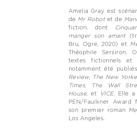
Amelia Gray est scéna
de
Mr Robot
et de
Mani
fiction, dont
Cinqua
manger son amant
(tr
Bru, Ogre, 2020) et
M
Théophile Sersiron, O
textes fictionnels et
notamment été publié
Review
,
The New Yorke
Times
,
The Wall Stre
House
, et
VICE
. Elle a
PEN/Faulkner Award f
son premier roman
Me
Los Angeles.