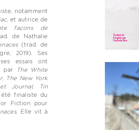
riste, notamment
ac,
et autrice de
nte façons de
ad. de Nathalie
enaces
(trad. de
gre, 2019). Ses
 ses essais ont
s par
The White
r
,
The New York
et Journal
,
Tin
 été finaliste du
or Fiction pour
naces
. Elle vit à